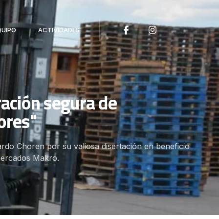
QUIPO
ACTIVIDADES
ación segura de
ores"
rdo Choren por su valiosa disertación en beneficio
mercados Makro.