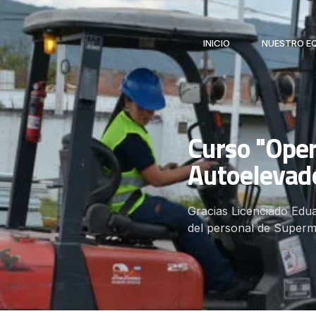
INICIO
NUESTRO E
Curso "Oper
Autoelevad
Gracias Licenciado Edua
del personal de Super